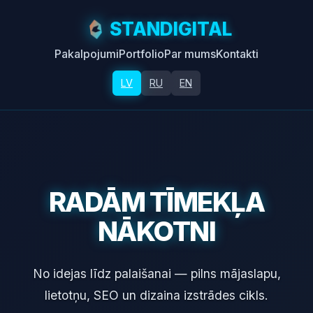
STANDIGITAL
Pakalpojumi
Portfolio
Par mums
Kontakti
LV
RU
EN
RADĀM TĪMEKĻA
NĀKOTNI
No idejas līdz palaišanai — pilns mājaslapu,
lietotņu, SEO un dizaina izstrādes cikls.