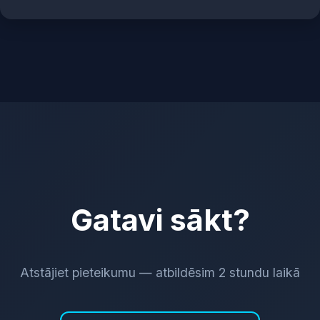
Jā, strādājam 100% attālināti. Jau esam īstenojuši
projektus Vācijai, Zviedrijai, Igaunijai, Lielbritānijai un
ASV.
Gatavi sākt?
Atstājiet pieteikumu — atbildēsim 2 stundu laikā